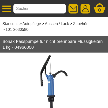
0
Additive
Startseite
Autopflege
Aussen / Lack
Zubehör
101-2030580
Autopflege
Sonax Fasspumpe für nicht brennbare Flüssigkeiten
Aussen / Lack
1 kg - 04966000
Kunststoff Aussen
Lackkorrektur
Politur
Reinigung
Wachs / Versiegelung
Zubehör