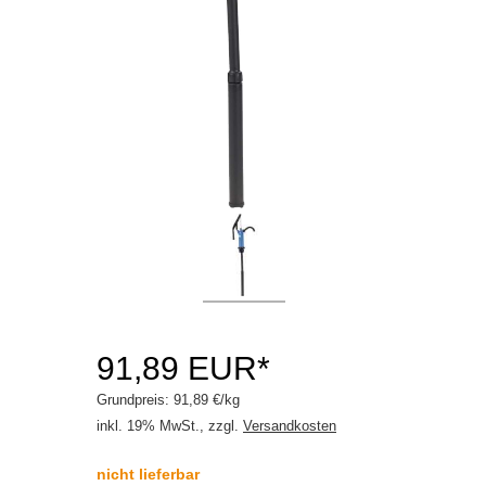
Caravanpflege
Fahrradpflege
Felgen / Reifen / Gummi
Industrie / Handwerk
Innenraum / Scheibe
Motorradpflege
Waschanlage
Winter
Getriebeöle
91,89 EUR*
Kleben / Dichten
Grundpreis: 91,89 €/kg
inkl. 19% MwSt., zzgl.
Versandkosten
Motoröle
nicht lieferbar
Schmierstoffe