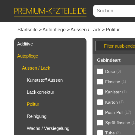
Startseite
Autopflege
Aussen / Lack
Politur
Additive
Autopflege
Gebindeart
Aussen / Lack
Dose
(3)
Kunststoff Aussen
Flasche
(1)
Lackkorrektur
Kanister
(1)
Karton
(1)
Politur
Push-Pull
(17)
Reinigung
Sprühflasche
(1
Wachs / Versiegelung
Tube
(2)