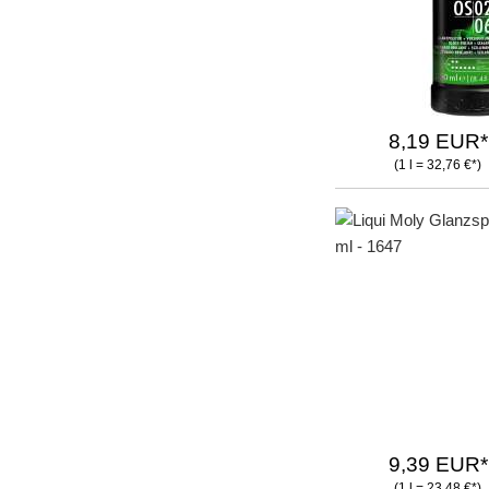
8,19 EUR*
(1 l = 32,76 €*)
9,39 EUR*
(1 l = 23,48 €*)