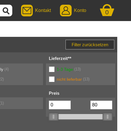
Kontakt
Konto
0
Lieferzeit**
ly
(4)
1-3 Tage
(13)
2)
nicht lieferbar
(13)
Preis
(1)