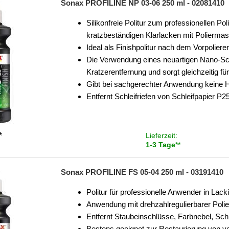
Sonax PROFILINE NP 03-06 250 ml - 02081410
Silikonfreie Politur zum professionellen Po
kratzbeständigen Klarlacken mit Polierma
Ideal als Finishpolitur nach dem Vorpolieren
Die Verwendung eines neuartigen Nano-Schle
Kratzerentfernung und sorgt gleichzeitig f
Gibt bei sachgerechter Anwendung keine
Entfernt Schleifriefen von Schleifpapier P2
*
Lieferzeit:
1-3 Tage
**
Sonax PROFILINE FS 05-04 250 ml - 03191410
Politur für professionelle Anwender in La
Anwendung mit drehzahlregulierbarer Poli
Entfernt Staubeinschlüsse, Farbnebel, Sch
Bestens geeignet zur Restaurierung von v