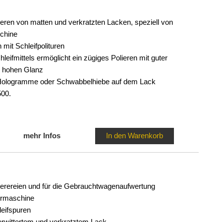
lieren von matten und verkratzten Lacken, speziell von
schine
 mit Schleifpolituren
ifmittels ermöglicht ein zügiges Polieren mit guter
ür hohen Glanz
 Hologramme oder Schwabbelhiebe auf dem Lack
500.
mehr Infos
In den Warenkorb
ckierereien und für die Gebrauchtwagenaufwertung
ermaschine
leifspuren
erwittertem und verkratztem Lack