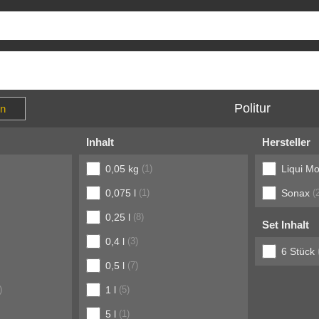
Politur
Inhalt
Hersteller
0,05 kg
(1)
Liqui Mo
0,075 l
(1)
Sonax
(2
0,25 l
(8)
Set Inhalt
0,4 l
(3)
6 Stück
0,5 l
(7)
)
1 l
(5)
5 l
(1)