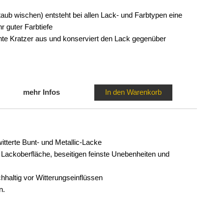
aub wischen) entsteht bei allen Lack- und Farbtypen eine
r guter Farbtiefe
chte Kratzer aus und konserviert den Lack gegenüber
mehr Infos
In den Warenkorb
witterte Bunt- und Metallic-Lacke
e Lackoberfläche, beseitigen feinste Unebenheiten und
altig vor Witterungseinflüssen
n.