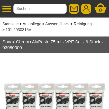
0
Additive
Startseite
Autopflege
Aussen / Lack
Reinigung
101-2030315V
Autopflege
Sonax Chrom+AluPaste 75 ml - VPE Set - 6 Stück -
Aussen / Lack
03080000
Kunststoff Aussen
Lackkorrektur
Politur
Reinigung
Wachs / Versiegelung
Zubehör