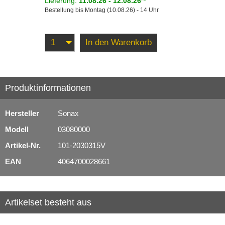
Lieferung:
11.08.26 - 12.08.26
**
Bestellung bis Montag (10.08.26) - 14 Uhr
Serviceprodukte
In den Warenkorb
Produktinformationen
Hersteller
Sonax
Modell
03080000
Artikel-Nr.
101-2030315V
EAN
4064700028661
Artikelset besteht aus