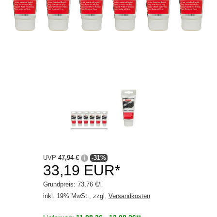
Caravanpflege
Fahrradpflege
Felgen / Reifen / Gummi
Industrie / Handwerk
Innenraum / Scheibe
Motorradpflege
Waschanlage
Winter
Getriebeöle
UVP
47,94 €
-31%
i
33,19 EUR*
Kleben / Dichten
Grundpreis: 73,76 €/l
Motoröle
inkl. 19% MwSt., zzgl.
Versandkosten
Schmierstoffe