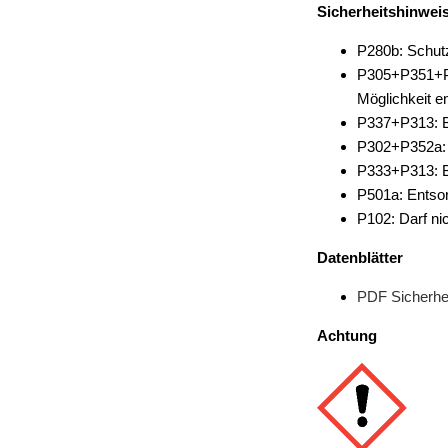
Sicherheitshinwei
P280b: Schut
P305+P351+P3
Möglichkeit en
P337+P313: Be
P302+P352a:
P333+P313: Be
P501a: Entsor
P102: Darf ni
Datenblätter
PDF Sicherhei
Achtung