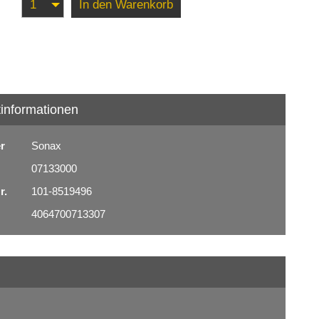
In den Warenkorb
informationen
er
Sonax
07133000
r.
101-8519496
4064700713307