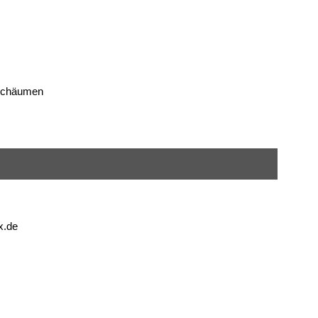
fschäumen
x.de