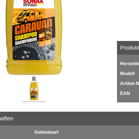
Produkt
Herstell
Modell
Artikel-N
EAN
aften
Gebindeart