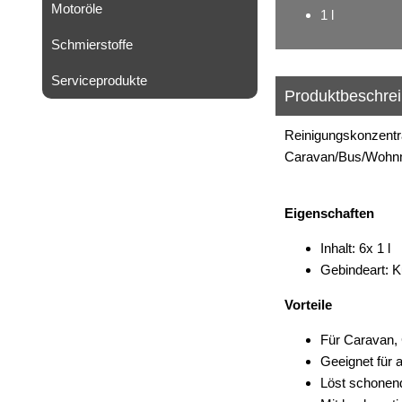
Motoröle
1 l
Schmierstoffe
Serviceprodukte
Produktbeschre
Reinigungskonzentra
Caravan/Bus/Wohn
Eigenschaften
Inhalt: 6x 1 l
Gebindeart: K
Vorteile
Für Caravan
Geeignet für 
Löst schonend