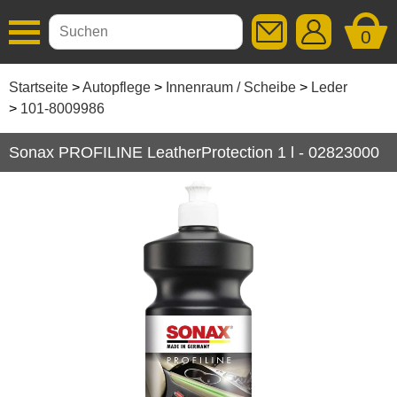
0
Additive
Startseite
Autopflege
Innenraum / Scheibe
Leder
101-8009986
Autopflege
Sonax PROFILINE LeatherProtection 1 l - 02823000
Aussen / Lack
Caravanpflege
Fahrradpflege
Felgen / Reifen / Gummi
Industrie / Handwerk
Innenraum / Scheibe
Innenraum