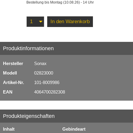
Bestellung bis Montag (10.08.26) - 14 Uhr
Schmierstoffe
In den Warenkorb
Serviceprodukte
Produktinformationen
Hersteller
Sonax
Modell
02823000
Artikel-Nr.
101-8009986
EAN
4064700282308
Produkteigenschaften
Inhalt
Gebindeart