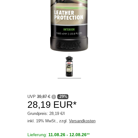
Kunststoff Innen
Leder
Polster / Textil
Scheibe
Scheibenwaschanlage
Zubehör
Motorradpflege
Waschanlage
UVP
39,87 €
-29%
i
Winter
28,19 EUR*
Getriebeöle
Grundpreis: 28,19 €/l
inkl. 19% MwSt., zzgl.
Versandkosten
Kleben / Dichten
Lieferung:
11.08.26 - 12.08.26
**
Motoröle