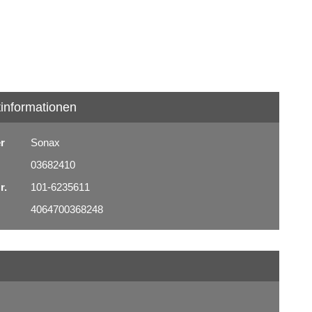
informationen
er
Sonax
03682410
r.
101-6235611
4064700368248