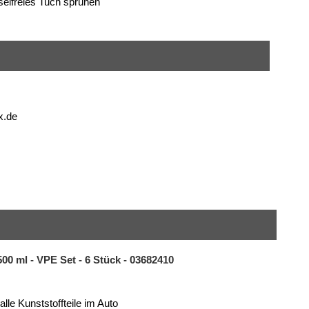
elfreies Tuch sprühen
x.de
00 ml - VPE Set - 6 Stück - 03682410
alle Kunststoffteile im Auto