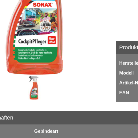
Produkt
Herstell
Modell
Artikel-N
EAN
aften
Gebindeart