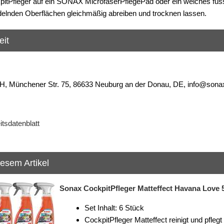
tPfleger auf ein SONAX MicrofaserPflegePad oder ein weiches fuss
elnden Oberflächen gleichmäßig abreiben und trocknen lassen.
eit
Münchener Str. 75, 86633 Neuburg an der Donau, DE, info@sona
tsdatenblatt
iesem Artikel
Sonax CockpitPfleger Matteffect Havana Love 5
Set Inhalt: 6 Stück
CockpitPfleger Matteffect reinigt und pflegt 