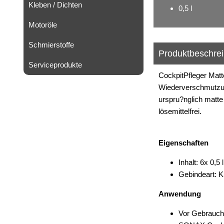
Kleben / Dichten
0,5 l
Motoröle
Schmierstoffe
Produktbeschre
Serviceprodukte
CockpitPfleger Matte
Wiederverschmutzung
urspru?nglich matte
lösemittelfrei.
Eigenschaften
Inhalt: 6x 0,5 l
Gebindeart: K
Anwendung
Vor Gebrauch 