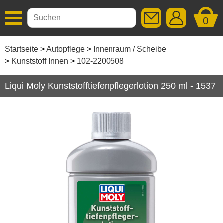
0
Additive
Startseite
Autopflege
Innenraum / Scheibe
Kunststoff Innen
102-2200508
Autopflege
Liqui Moly Kunststofftiefenpflegerlotion 250 ml - 1537
Aussen / Lack
Caravanpflege
Fahrradpflege
Felgen / Reifen / Gummi
Industrie / Handwerk
Innenraum / Scheibe
Innenraum