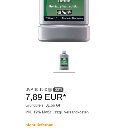
Kunststoff Innen
Leder
Polster / Textil
Scheibe
Scheibenwaschanlage
Zubehör
Motorradpflege
Waschanlage
UVP
10,19 €
-23%
i
Winter
7,89 EUR*
Getriebeöle
Grundpreis: 31,56 €/l
inkl. 19% MwSt., zzgl.
Versandkosten
Kleben / Dichten
nicht lieferbar
Motoröle