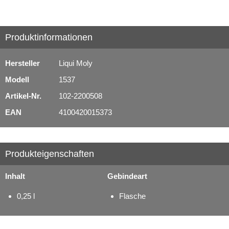
Schmierstoffe
Produktinformationen
Serviceprodukte
Hersteller
Liqui Moly
Modell
1537
Artikel-Nr.
102-2200508
EAN
4100420015373
Produkteigenschaften
Inhalt
Gebindeart
0,25 l
Flasche