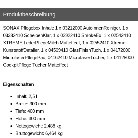
Produktbeschreibung
SONAX Pflegebox Inhalt: 1 x 03212000 AutoInnenReiniger, 1 x
03382410 ScheibenKlar, 1 x 02922410 SmokeEx, 1 x 02542410
XTREME LederPflegeMilch Matteffect, 1 x 02552410 Xtreme
KunststoffDetailer, 1 x 04509410 GlasFinishTuch, 1 x 04172000
MicrofaserPflegePad, 04162410 MicrofaserTücher, 1 x 04128000
CockpitPflege Tücher Matteffect
Eigenschaften
Inhalt: 2,5 l
Breite: 300 mm
Tiefe: 400 mm
Höhe: 300 mm
Nettogewicht: 2,488 kg
Bruttogewicht: 6,464 kg