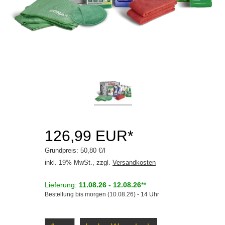
Kunststoff Innen
Leder
Polster / Textil
Scheibe
Scheibenwaschanlage
Zubehör
Motorradpflege
126,99 EUR*
Waschanlage
Grundpreis: 50,80 €/l
Winter
inkl. 19% MwSt., zzgl.
Versandkosten
Getriebeöle
Lieferung:
11.08.26 - 12.08.26
**
Bestellung bis morgen (10.08.26) - 14 Uhr
Kleben / Dichten
Motoröle