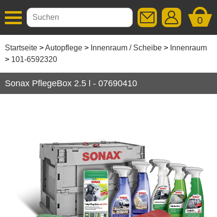
0
Additive
Startseite
Autopflege
Innenraum / Scheibe
Innenraum
101-6592320
Autopflege
Sonax PflegeBox 2.5 l - 07690410
Aussen / Lack
Caravanpflege
Fahrradpflege
Felgen / Reifen / Gummi
Industrie / Handwerk
Innenraum / Scheibe
Innenraum