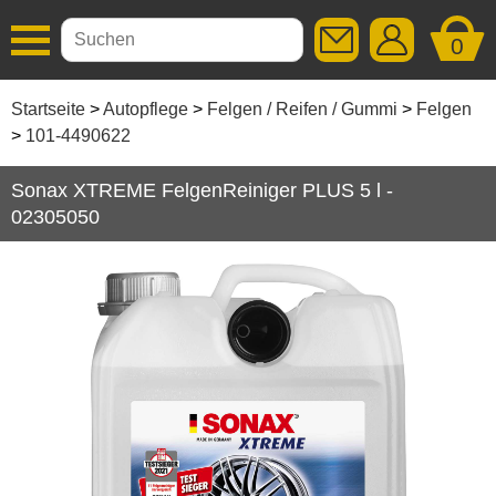
0
Additive
Startseite
Autopflege
Felgen / Reifen / Gummi
Felgen
101-4490622
Autopflege
Sonax XTREME FelgenReiniger PLUS 5 l -
Aussen / Lack
02305050
Caravanpflege
Fahrradpflege
Felgen / Reifen / Gummi
Felgen
Gummi
Reifen