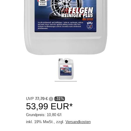
Industrie / Handwerk
Innenraum / Scheibe
Motorradpflege
Waschanlage
Winter
Getriebeöle
Kleben / Dichten
Motoröle
Schmierstoffe
UVP
77,79 €
-31%
i
53,99 EUR*
Serviceprodukte
Grundpreis: 10,80 €/l
inkl. 19% MwSt., zzgl.
Versandkosten