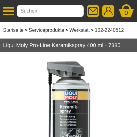
0
Additive
Startseite
Serviceprodukte
Werkstatt
102-2240512
Autopflege
Liqui Moly Pro-Line Keramikspray 400 ml - 7385
Getriebeöle
Kleben / Dichten
Motoröle
Schmierstoffe
Serviceprodukte
Bremsflüssigkeiten
Kühlerfrostschutz