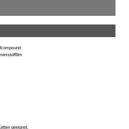
offcompound
ierstofffilm
etten geeignet.