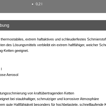
0,2 l
ibung
thermostabiles, extrem haftaktives und schleuderfestes Schmierst
en des Lösungsmittels verbleibt ein extrem haftfähiger, weicher Schm
ng-Ketten geeignet.
 l
ose Aerosol
tungsschmierung von kraftübertragenden Ketten
ignet bei staubhaltiger, schmutziger und korrosiver Atmosphäre
rem gute Haftfähigkeit besonders für hochbelastete, schnelllaufende K