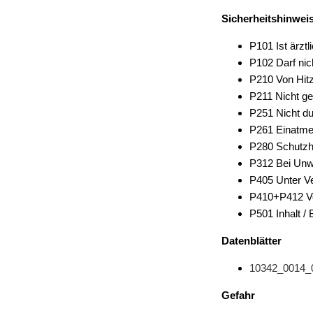
Sicherheitshinwei
P101 Ist ärztl
P102 Darf nic
P210 Von Hitz
P211 Nicht g
P251 Nicht du
P261 Einatme
P280 Schutzh
P312 Bei Un
P405 Unter V
P410+P412 Vo
P501 Inhalt /
Datenblätter
10342_0014_
Gefahr