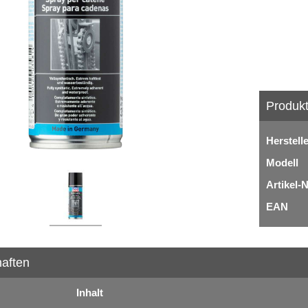
Produkt
Herstell
Modell
Artikel-N
EAN
aften
Inhalt