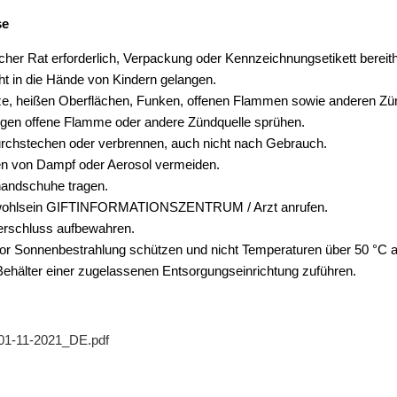
se
icher Rat erforderlich, Verpackung oder Kennzeichnungsetikett bereith
ht in die Hände von Kindern gelangen.
e, heißen Oberflächen, Funken, offenen Flammen sowie anderen Zünd
egen offene Flamme oder andere Zündquelle sprühen.
rchstechen oder verbrennen, auch nicht nach Gebrauch.
n von Dampf oder Aerosol vermeiden.
andschuhe tragen.
wohlsein GIFTINFORMATIONSZENTRUM / Arzt anrufen.
erschluss aufbewahren.
r Sonnenbestrahlung schützen und nicht Temperaturen über 50 °C 
 Behälter einer zugelassenen Entsorgungseinrichtung zuführen.
01-11-2021_DE.pdf