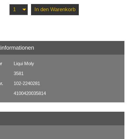
In den Warenkorb
informationen
er
Liqui Moly
3581
r.
102-2240281
4100420035814