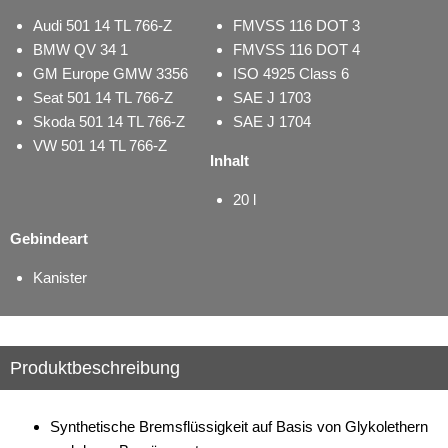
Audi 501 14 TL 766-Z
FMVSS 116 DOT 3
BMW QV 34 1
FMVSS 116 DOT 4
GM Europe GMW 3356
ISO 4925 Class 6
Seat 501 14 TL 766-Z
SAE J 1703
Skoda 501 14 TL 766-Z
SAE J 1704
VW 501 14 TL 766-Z
Inhalt
20 l
Gebindeart
Kanister
Produktbeschreibung
Synthetische Bremsflüssigkeit auf Basis von Glykolethern