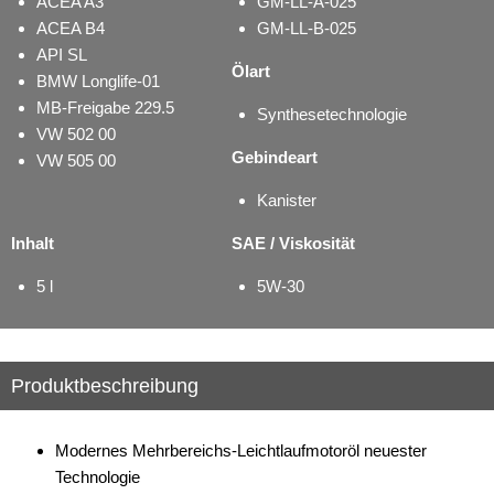
ACEA A3
GM-LL-A-025
ACEA B4
GM-LL-B-025
API SL
Ölart
BMW Longlife-01
MB-Freigabe 229.5
Synthesetechnologie
VW 502 00
Gebindeart
VW 505 00
Kanister
Inhalt
SAE / Viskosität
5 l
5W-30
Produktbeschreibung
Modernes Mehrbereichs-Leichtlaufmotoröl neuester
Technologie