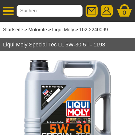
0
Additive
Startseite
Motoröle
Liqui Moly
102-2240099
Autopflege
Liqui Moly Special Tec LL 5W-30 5 l - 1193
Getriebeöle
Kleben / Dichten
Motoröle
Liqui Moly
Schmierstoffe
Serviceprodukte