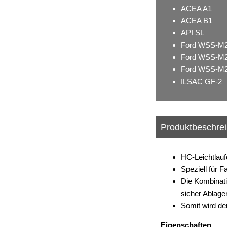
ACEA A1
ACEA B1
API SL
Ford WSS-M2
Ford WSS-M2
Ford WSS-M2
ILSAC GF-2
Produktbeschre
HC-Leichtlauf
Speziell für 
Die Kombinati
sicher Ablage
Somit wird de
Eigenschaften