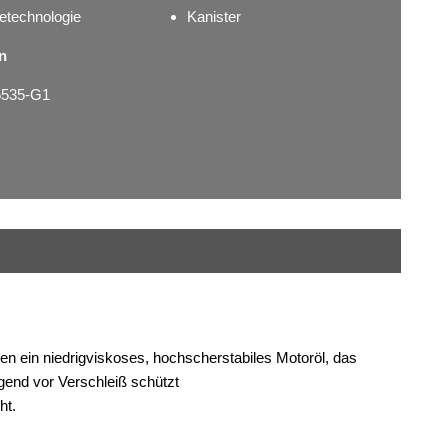
etechnologie
Kanister
n
55535-G1
n ein niedrigviskoses, hochscherstabiles Motoröl, das
gend vor Verschleiß schützt
ht.