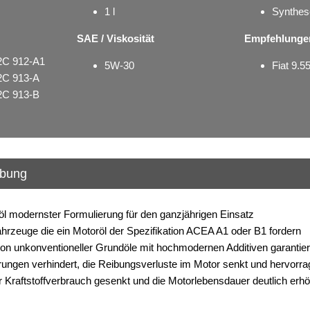
1 l
Synthes
SAE / Viskosität
Empfehlunge
C 912-A1
5W-30
Fiat 9.
C 913-A
C 913-B
ibung
öl modernster Formulierung für den ganzjährigen Einsatz
Fahrzeuge die ein Motoröl der Spezifikation ACEA A1 oder B1 fordern
on unkonventioneller Grundöle mit hochmodernen Additiven garantiere
rungen verhindert, die Reibungsverluste im Motor senkt und hervorra
r Kraftstoffverbrauch gesenkt und die Motorlebensdauer deutlich erhö