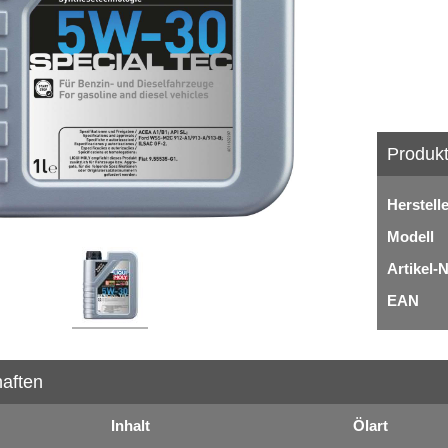
Produkt
Herstell
Modell
Artikel-N
EAN
aften
Inhalt
Ölart