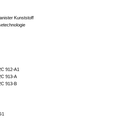
anister Kunststoff
setechnologie
C 912-A1
C 913-A
C 913-B
G1