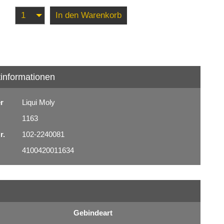
In den Warenkorb
informationen
er
Liqui Moly
1163
r.
102-2240081
4100420011634
Gebindeart