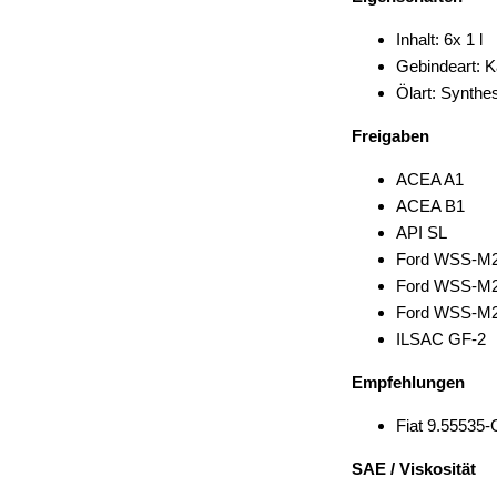
Inhalt: 6x 1 l
Gebindeart: K
Ölart: Synthe
Freigaben
ACEA A1
ACEA B1
API SL
Ford WSS-M2
Ford WSS-M2
Ford WSS-M2
ILSAC GF-2
Empfehlungen
Fiat 9.55535-
SAE / Viskosität