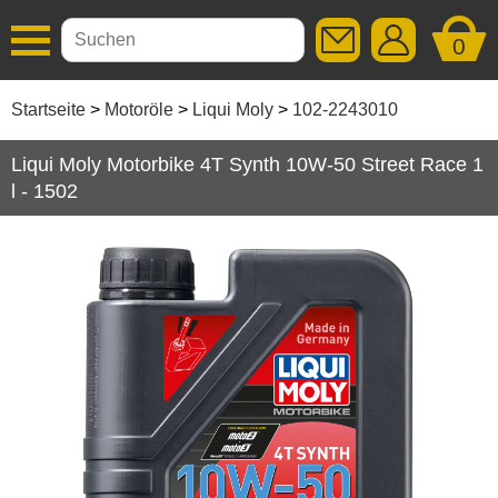
0
Additive
Startseite
Motoröle
Liqui Moly
102-2243010
Autopflege
Liqui Moly Motorbike 4T Synth 10W-50 Street Race 1
l - 1502
Getriebeöle
Kleben / Dichten
Motoröle
Liqui Moly
Schmierstoffe
Serviceprodukte