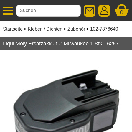
0
Additive
Startseite
Kleben / Dichten
Zubehör
102-7876640
Autopflege
Liqui Moly Ersatzakku für Milwaukee 1 Stk - 6257
Getriebeöle
Kleben / Dichten
Dichtstoffe
Hohlraumversiegelung
Klebebänder
Kleber
Korrosionsschutz