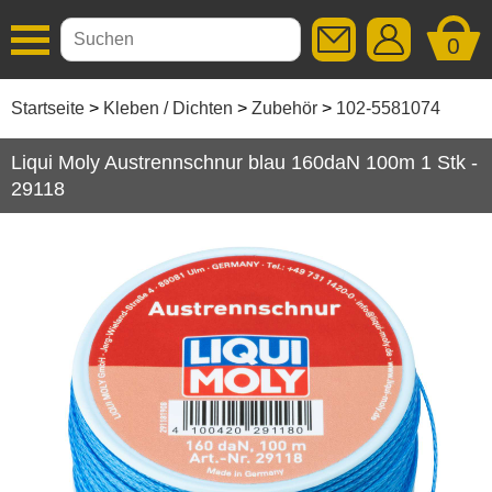
0
Additive
Startseite
Kleben / Dichten
Zubehör
102-5581074
Autopflege
Liqui Moly Austrennschnur blau 160daN 100m 1 Stk -
29118
Getriebeöle
Kleben / Dichten
Dichtstoffe
Hohlraumversiegelung
Klebebänder
Kleber
Korrosionsschutz