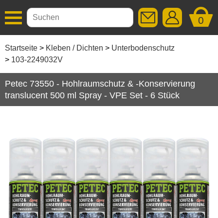
0
Additive
Startseite
Kleben / Dichten
Unterbodenschutz
103-2249032V
Autopflege
Petec 73550 - Hohlraumschutz & -Konservierung
Getriebeöle
translucent 500 ml Spray - VPE Set - 6 Stück
Kleben / Dichten
Dichtstoffe
Hohlraumversiegelung
Klebebänder
Kleber
Korrosionsschutz