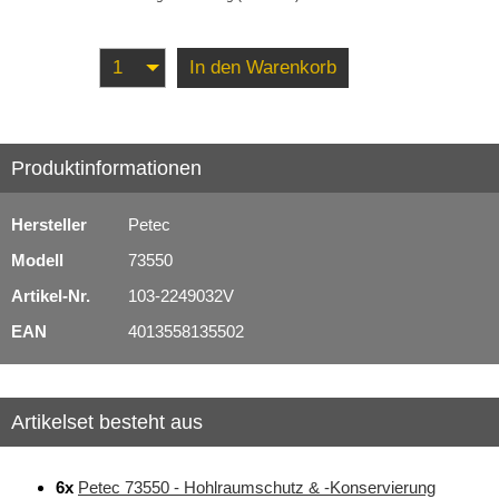
In den Warenkorb
Produktinformationen
Hersteller
Petec
Modell
73550
Artikel-Nr.
103-2249032V
EAN
4013558135502
Artikelset besteht aus
6x
Petec 73550 - Hohlraumschutz & -Konservierung