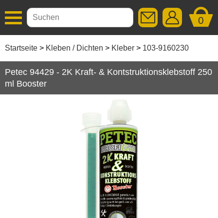
0
Additive
Startseite
Kleben / Dichten
Kleber
103-9160230
Autopflege
Petec 94429 - 2K Kraft- & Kontstruktionsklebstoff 250
ml Booster
Getriebeöle
Kleben / Dichten
Dichtstoffe
Hohlraumversiegelung
Klebebänder
Kleber
Korrosionsschutz