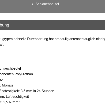
Schlauchbeutel
ibung
zeugtypen schnelle Durchhärtung hochmodulig antennentauglich niedrig
aft
chlauchbeutel
ponenten Polyurethan
rz
t: Monate
Endfestigkeit: 3,5 mm in 24 Stunden
m: Luftfeuchtigkeit
it: 3,5 N/mm²