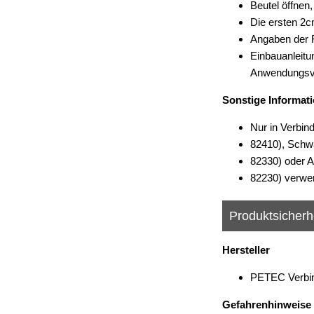
Beutel öffnen
Die ersten 2c
Angaben der 
Einbauanleitu
Anwendungsvi
Sonstige Informat
Nur in Verbind
82410), Schwa
82330) oder Ak
82230) verwe
Produktsicherh
Hersteller
PETEC Verbin
Gefahrenhinweise