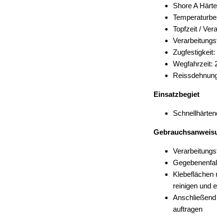
Shore A Härte
Temperaturbes
Topfzeit / Ver
Verarbeitungs
Zugfestigkeit
Wegfahrzeit: 
Reissdehnung
Einsatzbegiet
Schnellhärten
Gebrauchsanweis
Verarbeitungs
Gegebenenfall
Klebeflächen
reinigen und e
Anschließend 
auftragen