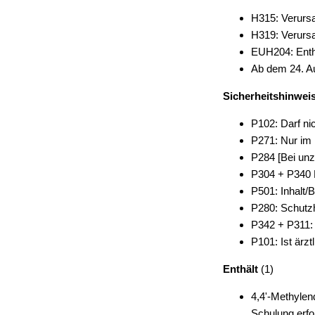
H315: Verursa
H319: Verurs
EUH204: Enthä
Ab dem 24. Au
Sicherheitshinwei
P102: Darf ni
P271: Nur im 
P284 [Bei unz
P304 + P340 B
P501: Inhalt/
P280: Schutz
P342 + P311
P101: Ist ärzt
Enthält
(1)
4,4'-Methylen
Schulung erfo