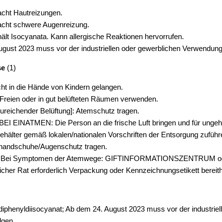
cht Hautreizungen.
acht schwere Augenreizung.
lt Isocyanata. Kann allergische Reaktionen hervorrufen.
gust 2023 muss vor der industriellen oder gewerblichen Verwendun
se
(1)
cht in die Hände von Kindern gelangen.
Freien oder in gut belüfteten Räumen verwenden.
ureichender Belüftung]: Atemschutz tragen.
EI EINATMEN: Die Person an die frische Luft bringen und für ungeh
Behälter gemäß lokalen/nationalen Vorschriften der Entsorgung zuführ
handschuhe/Augenschutz tragen.
: Bei Symptomen der Atemwege: GIFTINFORMATIONSZENTRUM oder
licher Rat erforderlich Verpackung oder Kennzeichnungsetikett bereith
diphenyldiisocyanat; Ab dem 24. August 2023 muss vor der industri
lgen.