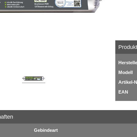
Produkt
Herstell
Modell
Artikel-N
EAN
aften
Gebindeart