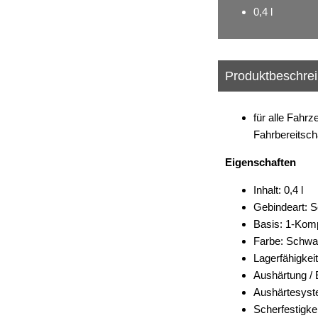
0,4 l
Produktbeschre
für alle Fahr
Fahrbereitsch
Eigenschaften
Inhalt: 0,4 l
Gebindeart: S
Basis: 1-Kom
Farbe: Schwa
Lagerfähigkei
Aushärtung / 
Aushärtesyste
Scherfestigke