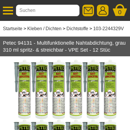
0
Additive
Startseite
Kleben / Dichten
Dichtstoffe
103-2244329V
Autopflege
Petec 94131 - Multifunktionelle Nahtabdichtung, grau
310 ml spritz- & streichbar - VPE Set - 12 Stüc
Getriebeöle
Kleben / Dichten
Dichtstoffe
Hohlraumversiegelung
Klebebänder
Kleber
Korrosionsschutz