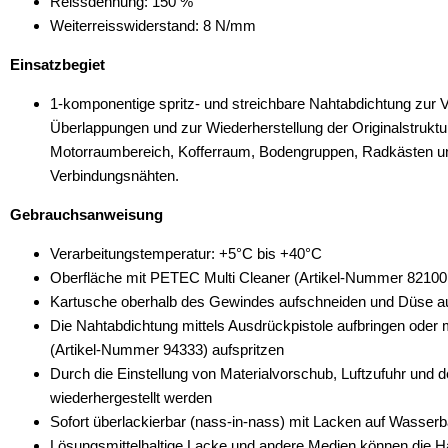
Reissdehnung: 150 %
Weiterreisswiderstand: 8 N/mm
Einsatzbegiet
1-komponentige spritz- und streichbare Nahtabdichtung zur
Überlappungen und zur Wiederherstellung der Originalstruktur
Motorraumbereich, Kofferraum, Bodengruppen, Radkästen un
Verbindungsnähten.
Gebrauchsanweisung
Verarbeitungstemperatur: +5°C bis +40°C
Oberfläche mit PETEC Multi Cleaner (Artikel-Nummer 82100 o
Kartusche oberhalb des Gewindes aufschneiden und Düse a
Die Nahtabdichtung mittels Ausdrückpistole aufbringen oder mi
(Artikel-Nummer 94333) aufspritzen
Durch die Einstellung von Materialvorschub, Luftzufuhr und 
wiederhergestellt werden
Sofort überlackierbar (nass-in-nass) mit Lacken auf Wasserb
Lösungsmittelhaltige Lacke und andere Medien können die Hä